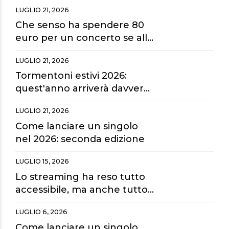
LUGLIO 21, 2026
Che senso ha spendere 80
euro per un concerto se alla
fine guardiamo tutto dai
LUGLIO 21, 2026
maxischermi?
Tormentoni estivi 2026:
quest'anno arriverà davvero
la hit dell'estate?
LUGLIO 21, 2026
Come lanciare un singolo
nel 2026: seconda edizione
LUGLIO 15, 2026
Lo streaming ha reso tutto
accessibile, ma anche tutto
sostituibile.
LUGLIO 6, 2026
Come lanciare un singolo