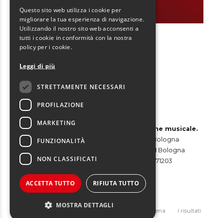
Questo sito web utilizza i cookie per
migliorare la tua esperienza di navigazione.
Utilizzando il nostro sito web acconsenti a
tutti i cookie in conformità con la nostra
policy per i cookie.
Leggi di più
Seguici su
STRETTAMENTE NECESSARI
PROFILAZIONE
MARKETING
Red&Blue Srl – Agenzia di comunicazione musicale.
Sede Legale: via Garibaldi, 3 – 40124 Bologna
FUNZIONALITÀ
Sede Operativa: via Boldrini 12/W – 40121 Bologna
NON CLASSIFICATI
Partita Iva e Codice Fiscale: 02310871203
Codice Univoco: USAL8PV
Pec: redeblue1@legalmail.it
ACCETTA TUTTO
RIFIUTA TUTTO
MOSTRA DETTAGLI
La nostra storia
Promozione musicale
La scena
I risultati