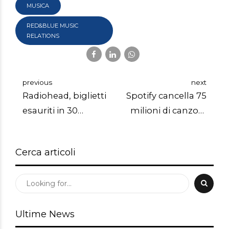
MUSICA
RED&BLUE MUSIC
RELATIONS
previous
next
Radiohead, biglietti
Spotify cancella 75
esauriti in 30
milioni di canzoni
minuti.
generate con AI
Cerca articoli
Ultime News