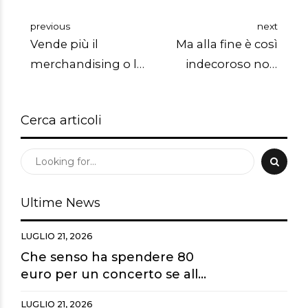
previous
next
Vende più il
Ma alla fine è così
merchandising o lo
indecoroso non
streaming?
poter dichiarare
sold out ad ogni
Cerca articoli
concerto?
Ultime News
LUGLIO 21, 2026
Che senso ha spendere 80
euro per un concerto se alla
fine guardiamo tutto dai
LUGLIO 21, 2026