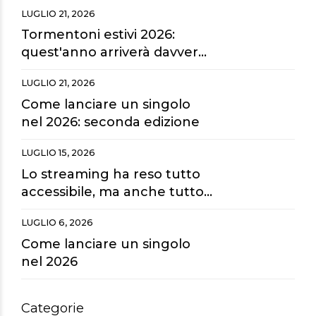
fine guardiamo tutto dai
LUGLIO 21, 2026
maxischermi?
Tormentoni estivi 2026:
quest'anno arriverà davvero
la hit dell'estate?
LUGLIO 21, 2026
Come lanciare un singolo
nel 2026: seconda edizione
LUGLIO 15, 2026
Lo streaming ha reso tutto
accessibile, ma anche tutto
sostituibile.
LUGLIO 6, 2026
Come lanciare un singolo
nel 2026
Categorie