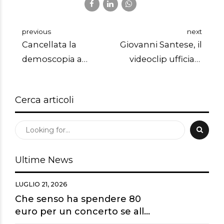
previous
next
Cancellata la
Giovanni Santese, il
demoscopia a
videoclip ufficiale
Sanremo. Al suo
del nuovo singolo
posto una giuria di
"Fidati di me" è in
Cerca articoli
radio nazionali e
anteprima su The
locali.
Soundcheck
Ultime News
LUGLIO 21, 2026
Che senso ha spendere 80
euro per un concerto se alla