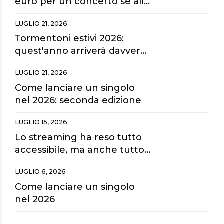
euro per un concerto se alla
fine guardiamo tutto dai
LUGLIO 21, 2026
maxischermi?
Tormentoni estivi 2026:
quest'anno arriverà davvero
la hit dell'estate?
LUGLIO 21, 2026
Come lanciare un singolo
nel 2026: seconda edizione
LUGLIO 15, 2026
Lo streaming ha reso tutto
accessibile, ma anche tutto
sostituibile.
LUGLIO 6, 2026
Come lanciare un singolo
nel 2026