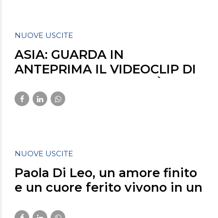
NUOVE USCITE
ASIA: GUARDA IN
ANTEPRIMA IL VIDEOCLIP DI
“SE STANOTTE MORIRÒ” su
exitwell.com
Marzo 2, 2023
NUOVE USCITE
Paola Di Leo, un amore finito
e un cuore ferito vivono in un
Momento Distratto: il video in
anteprima su skytg24