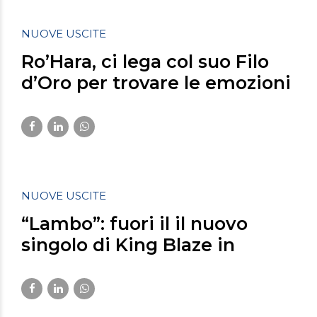
NUOVE USCITE
Ro’Hara, ci lega col suo Filo
d’Oro per trovare le emozioni
della vita: il video in
anteprima su
https://tg24.sky.it/
Marzo 9, 2023
NUOVE USCITE
“Lambo”: fuori il il nuovo
singolo di King Blaze in
anteprima su ilrapitaliano.it
Marzo 3, 2023