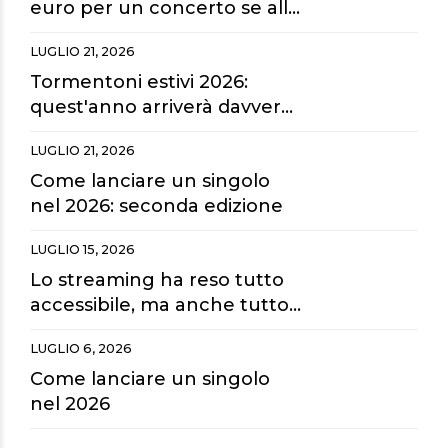
euro per un concerto se alla
fine guardiamo tutto dai
LUGLIO 21, 2026
maxischermi?
Tormentoni estivi 2026:
quest'anno arriverà davvero
la hit dell'estate?
LUGLIO 21, 2026
Come lanciare un singolo
nel 2026: seconda edizione
LUGLIO 15, 2026
Lo streaming ha reso tutto
accessibile, ma anche tutto
sostituibile.
LUGLIO 6, 2026
Come lanciare un singolo
nel 2026