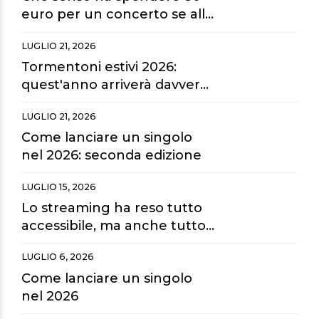
euro per un concerto se alla
fine guardiamo tutto dai
LUGLIO 21, 2026
maxischermi?
Tormentoni estivi 2026:
quest'anno arriverà davvero
la hit dell'estate?
LUGLIO 21, 2026
Come lanciare un singolo
nel 2026: seconda edizione
LUGLIO 15, 2026
Lo streaming ha reso tutto
accessibile, ma anche tutto
sostituibile.
LUGLIO 6, 2026
Come lanciare un singolo
nel 2026