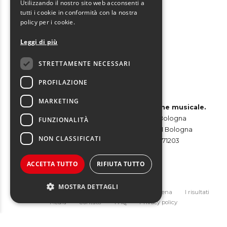
Utilizzando il nostro sito web acconsenti a
tutti i cookie in conformità con la nostra
policy per i cookie.
Leggi di più
Seguici su
STRETTAMENTE NECESSARI
PROFILAZIONE
MARKETING
Red&Blue Srl – Agenzia di comunicazione musicale.
Sede Legale: via Garibaldi, 3 – 40124 Bologna
FUNZIONALITÀ
Sede Operativa: via Boldrini 12/W – 40121 Bologna
NON CLASSIFICATI
Partita Iva e Codice Fiscale: 02310871203
Codice Univoco: USAL8PV
Pec: redeblue1@legalmail.it
ACCETTA TUTTO
RIFIUTA TUTTO
MOSTRA DETTAGLI
La nostra storia
Promozione musicale
La scena
I risultati
Media
Contatti
FAQ
Privacy policy